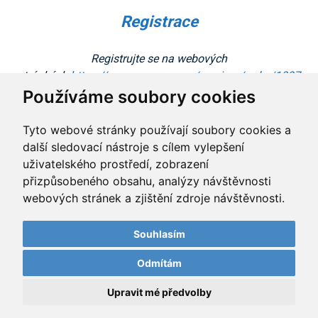
Registrace
Registrujte se na webových
stránkách:
https://www.azpromo.cz/seminar/order/1097
Používáme soubory cookies
Tyto webové stránky používají soubory cookies a
další sledovací nástroje s cílem vylepšení
uživatelského prostředí, zobrazení
přizpůsobeného obsahu, analýzy návštěvnosti
webových stránek a zjištění zdroje návštěvnosti.
Copyright © Asociace akustiky českého stavebnictví o.s.
Všechna práva vyhrazena. Vyrobil
Simopt, s.r.o.
Souhlasím
Odmítám
Správa cookies
Upravit mé předvolby