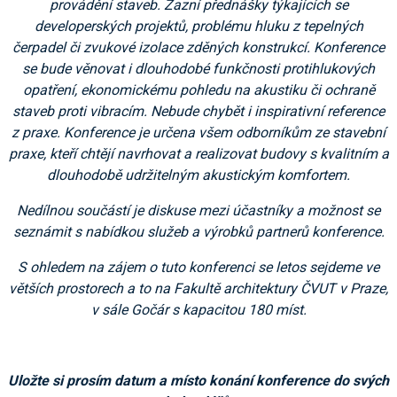
provádění staveb. Zazní přednášky týkajících se
developerských projektů, problému hluku z tepelných
čerpadel či zvukové izolace zděných konstrukcí. Konference
se bude věnovat i dlouhodobé funkčnosti protihlukových
opatření, ekonomickému pohledu na akustiku či ochraně
staveb proti vibracím. Nebude chybět i inspirativní reference
z praxe. Konference je určena všem odborníkům ze stavební
praxe, kteří chtějí navrhovat a realizovat budovy s kvalitním a
dlouhodobě udržitelným akustickým komfortem.
Nedílnou součástí je diskuse mezi účastníky a možnost se
seznámit s nabídkou služeb a výrobků partnerů konference.
S ohledem na zájem o tuto konferenci se letos sejdeme ve
větších prostorech a to na Fakultě architektury ČVUT v Praze,
v sále Gočár s kapacitou 180 míst.
Uložte si prosím datum a místo konání konference do svých